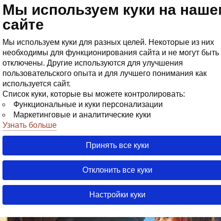
Мы используем куки на наше
Магази
сайте
Мы используем куки для разных целей. Некоторые из них
необходимы для функционирования сайта и не могут быть
отключены. Другие используются для улучшения
пользовательского опыта и для лучшего понимания как
используется сайт.
Список куки, которые вы можете контролировать:
Функциональные и куки персонализации
Маркетинговые и аналитические куки
Узнать больше
03 Августа 20
28 Июля 20
Сегод
Сегод
Сегод
Принять все куки
Информация о работе платежных
систем
Отклонить все куки
02 Апреля 2026
Настройки куки