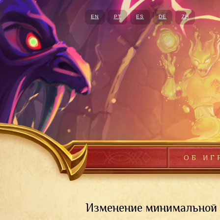
EN
PT
ES
DE
ZH
ОБ ИГ
Изменение минимальной 