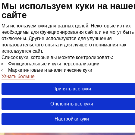
Мы используем куки на наше
Магази
сайте
Мы используем куки для разных целей. Некоторые из них
необходимы для функционирования сайта и не могут быть
отключены. Другие используются для улучшения
пользовательского опыта и для лучшего понимания как
используется сайт.
Список куки, которые вы можете контролировать:
Функциональные и куки персонализации
Маркетинговые и аналитические куки
Узнать больше
03 Августа 20
28 Июля 20
Сегод
Сегод
Сегод
Принять все куки
Обновление Warspear Online 13.2:
Сказания Пиролесья. Анонс. Часть
Отклонить все куки
вторая
Настройки куки
15 Декабря 2025