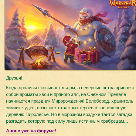
Друзья!
Когда проливы сковывает льдом, а северные ветра приносят
собой ароматы хвои и пряного эля, на Снежном Пределе
начинается праздник Миророждения! Белобород, хранитель
зимних чудес, созывает отважных героев в заснеженную
деревню Пиролесье. Но в морозном воздухе таится загадка,
разгадать которую под силу лишь истинным храбрецам…
Анонс уже на форуме!