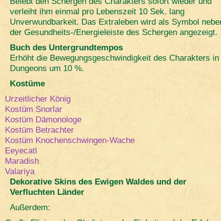
Belebt den Schergen des Charakters sofort wieder und
verleiht ihm einmal pro Lebenszeit 10 Sek. lang
Unverwundbarkeit. Das Extraleben wird als Symbol nebe
der Gesundheits-/Energieleiste des Schergen angezeigt.
Buch des Untergrundtempos
Erhöht die Bewegungsgeschwindigkeit des Charakters in
Dungeons um 10 %.
Kostüme
Urzeitlicher König
Kostüm Snorlar
Kostüm Dämonologe
Kostüm Betrachter
Kostüm Knochenschwingen-Wache
Eeyecatl
Maradish
Valariya
Dekorative Skins des Ewigen Waldes und der
Verfluchten Länder
Außerdem: