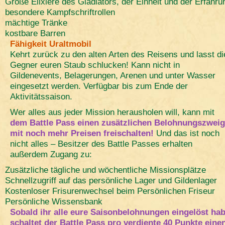
Große Elixiere des Gladiators, der Einheit und der Erfahru
besondere Kampfschriftrollen
mächtige Tränke
kostbare Barren
Fähigkeit Uraltmobil
Kehrt zurück zu den alten Arten des Reisens und lasst di
Gegner euren Staub schlucken! Kann nicht in
Gildenevents, Belagerungen, Arenen und unter Wasser
eingesetzt werden. Verfügbar bis zum Ende der
Aktivitätssaison.
Wer alles aus jeder Mission herausholen will, kann mit
dem Battle Pass einen zusätzlichen Belohnungszweig
mit noch mehr Preisen freischalten!
Und das ist noch
nicht alles – Besitzer des Battle Passes erhalten
außerdem Zugang zu:
Zusätzliche tägliche und wöchentliche Missionsplätze
Schnellzugriff auf das persönliche Lager und Gildenlager
Kostenloser Frisurenwechsel beim Persönlichen Friseur
Persönliche Wissensbank
Sobald ihr alle eure Saisonbelohnungen eingelöst hab
schaltet der Battle Pass pro verdiente 40 Punkte eine