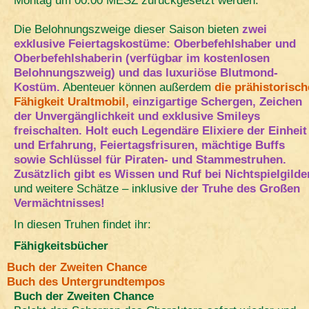
Montag um 00:00 MESZ zurückgesetzt werden.
Die Belohnungszweige dieser Saison bieten
zwei
exklusive Feiertagskostüme: Oberbefehlshaber und
Oberbefehlshaberin (verfügbar im kostenlosen
Belohnungszweig) und das luxuriöse Blutmond-
Kostüm.
Abenteuer können außerdem
die prähistorisch
Fähigkeit Uraltmobil,
einzigartige Schergen, Zeichen
der Unvergänglichkeit und exklusive Smileys
freischalten. Holt euch Legendäre Elixiere der Einheit
und Erfahrung, Feiertagsfrisuren, mächtige Buffs
sowie Schlüssel für Piraten- und Stammestruhen.
Zusätzlich gibt es Wissen und Ruf bei Nichtspielgilde
und weitere Schätze – inklusive
der Truhe des Großen
Vermächtnisses!
In diesen Truhen findet ihr:
Fähigkeitsbücher
Buch der Zweiten Chance
Buch des Untergrundtempos
Buch der Zweiten Chance