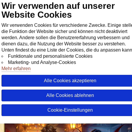
Wir verwenden auf unserer
Geschäf
Website Cookies
Wir verwenden Cookies für verschiedene Zwecke. Einige stell
die Funktion der Website sicher und können nicht deaktiviert
werden. Andere sollen die Benutzererfahrung verbessern und
dienen dazu, die Nutzung der Website besser zu verstehen.
Unten findest du eine Liste der Cookies, die du anpassen kann
Funktionale und personalisierte Cookies
Marketing- und Analyse-Cookies
Mehr erfahren
Alle Cookies akzeptieren
08 Juni 20
28 Juli 20
26 Juli 20
10 Juli 20
vor 3 Tag
Aktivitätssaison 42: Sage der
Alle Cookies ablehnen
Legenden!
Cookie-Einstellungen
07 Juni 2026