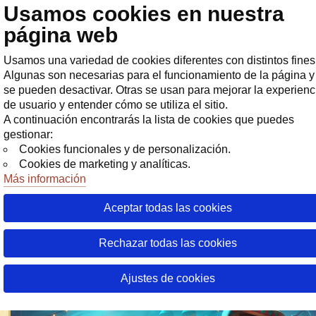
Usamos cookies en nuestra
Tienda
página web
Usamos una variedad de cookies diferentes con distintos fines
Algunas son necesarias para el funcionamiento de la página y
se pueden desactivar. Otras se usan para mejorar la experienc
de usuario y entender cómo se utiliza el sitio.
A continuación encontrarás la lista de cookies que puedes
gestionar:
Cookies funcionales y de personalización.
Cookies de marketing y analíticas.
Más información
03 Agosto 20
28 Julio 20
26 Julio 20
H
H
Aceptar todas las cookies
Warspear Online Update 13.1. A Nigh
in Nightmare Town. Announcement
Rechazar todas las cookies
24 Octubre 2025
Ajustes de cookies