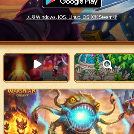
以及Windows, iOS, Linux, OS X和Steam版