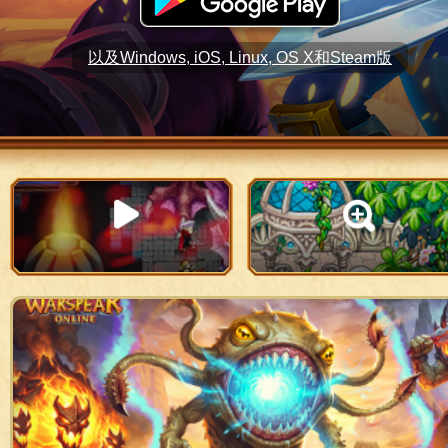
以及Windows, iOS, Linux, OS X和Steam版