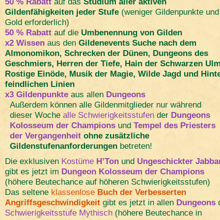
50 % Rabatt
auf das
Studium aller aktiven
Gildenfähigkeiten jeder Stufe
(weniger Gildenpunkte und
Gold erforderlich)
50 % Rabatt
auf die
Umbenennung von Gilden
x2 Wissen
aus den
Gildenevents Suche nach dem
Almonomikon, Schrecken der Dünen, Dungeons des
Geschmiers, Herren der Tiefe, Hain der Schwarzen Ulm
Rostige Einöde, Musik der Magie, Wilde Jagd und Hint
feindlichen Linien
x3 Gildenpunkte
aus allen
Dungeons
Außerdem können alle Gildenmitglieder nur während
dieser Woche
alle Schwierigkeitsstufen
der
Dungeons
Kolosseum der Champions
und
Tempel des Priesters
der Vergangenheit
ohne zusätzliche
Gildenstufenanforderungen
betreten!
Die exklusiven
Kostüme
H’Ton
und
Ungeschickter Jabba
gibt es jetzt im
Dungeon Kolosseum der Champions
(höhere Beutechance auf höheren Schwierigkeitsstufen)
Das seltene
klassenlose
Buch der Verbesserten
Angriffsgeschwindigkeit
gibt es jetzt in allen
Dungeons
Schwierigkeitsstufe Mythisch
(höhere Beutechance in