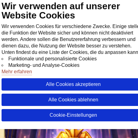
Wir verwenden auf unserer
Geschäf
Website Cookies
Wir verwenden Cookies für verschiedene Zwecke. Einige stell
die Funktion der Website sicher und können nicht deaktiviert
werden. Andere sollen die Benutzererfahrung verbessern und
dienen dazu, die Nutzung der Website besser zu verstehen.
Unten findest du eine Liste der Cookies, die du anpassen kann
Funktionale und personalisierte Cookies
Marketing- und Analyse-Cookies
Mehr erfahren
Alle Cookies akzeptieren
08 Juni 20
28 Juli 20
26 Juli 20
10 Juli 20
vor 3 Tag
Wochenevent: Gildenstärke!
Alle Cookies ablehnen
25 August 2025
Cookie-Einstellungen