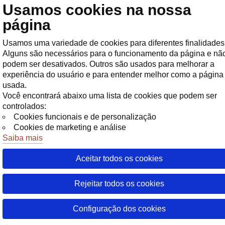
Usamos cookies na nossa
Loja
página
Usamos uma variedade de cookies para diferentes finalidades
Alguns são necessários para o funcionamento da página e nã
podem ser desativados. Outros são usados para melhorar a
experiência do usuário e para entender melhor como a página
usada.
Você encontrará abaixo uma lista de cookies que podem ser
controlados:
Cookies funcionais e de personalização
Cookies de marketing e análise
Saiba mais
08 Junho 20
28 Julho 20
26 Julho 20
10 Julho 20
3 dias atr
Alterações na vinculação de conta
Aceitar todos os cookies
Steam
Rejeitar todos os cookies
25 Maio 2026
Configuração dos cookies